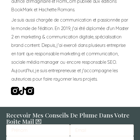
autrice d'Imaginaire et RomCom publiée aux éditions 
BookMark et Hachette Romans. 
Je suis aussi chargée de communication et passionnée par 
le monde de l'édition. En 2019, j'ai été diplomée d'un Master 
2 en marketing & communication digitale, spécialisation 
brand content. Depuis, j'ai exercé dans plusieurs entreprise 
en tant que responsable marketing et communication, 
sociale média manager ou encore responsable SEO. 
Aujourd'hui, je suis entrepreneuse et j'accompagne les 
auteurices pour faire rayonner leurs projets.
Instagram
Tiktok
Instagram
Recevoir Mes Conseils De Plume Dans Votre
Boite Mail 💌
Name
Email